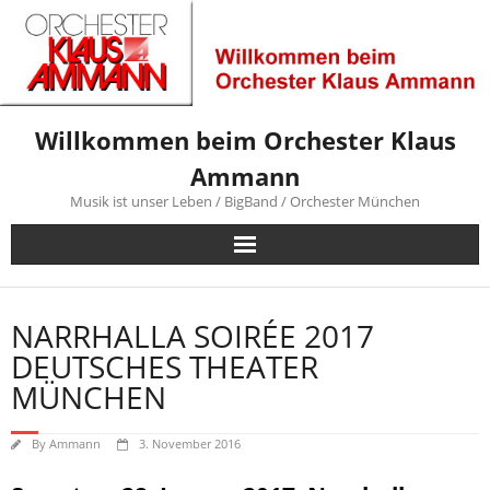
Skip
to
content
Willkommen beim Orchester Klaus
Ammann
Musik ist unser Leben / BigBand / Orchester München
NARRHALLA SOIRÉE 2017
DEUTSCHES THEATER
MÜNCHEN
By
Ammann
3. November 2016