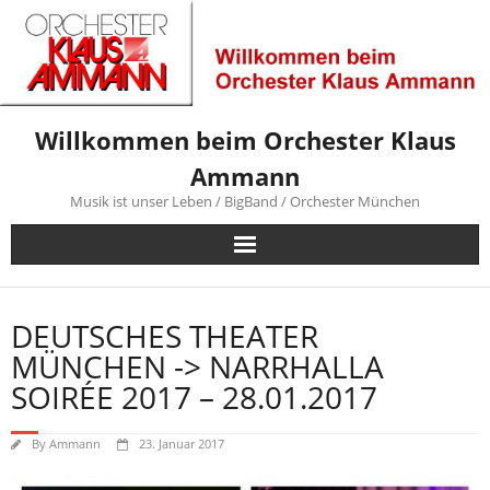
Skip
to
content
Willkommen beim Orchester Klaus
Ammann
Musik ist unser Leben / BigBand / Orchester München
DEUTSCHES THEATER
MÜNCHEN -> NARRHALLA
SOIRÉE 2017 – 28.01.2017
By
Ammann
23. Januar 2017