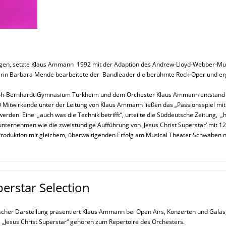
ingen, setzte Klaus Ammann 1992 mit der Adaption des Andrew-Lloyd-Webber-Music
rin Barbara Mende bearbeitete der Bandleader die berühmte Rock-Oper und erg
ph-Bernhardt-Gymnasium Türkheim und dem Orchester Klaus Ammann entstand so
20 Mitwirkende unter der Leitung von Klaus Ammann ließen das „Passionsspiel mit
den. Eine „auch was die Technik betrifft“, urteilte die Süddeutsche Zeitung, „h
nternehmen wie die zweistündige Aufführung von ‚Jesus Christ Superstar‘ mit 12
 Produktion mit gleichem, überwältigenden Erfolg am Musical Theater Schwaben n
perstar Selection
ischer Darstellung präsentiert Klaus Ammann bei Open Airs, Konzerten und Galas
„Jesus Christ Superstar“ gehören zum Repertoire des Orchesters.