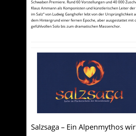
Schwaben Premiere. Rund 60 Vorstellungen und 40 000 Zuscha
Klaus Ammann als Komponisten und künstlerischen Leiter der
im Salz“ von Ludwig Ganghofer lebt von der Ursprünglichkeit a
dem Hintergrund einer fernen Epoche, aber ausgestattet mit d
gefühlvollen Solo bis zum dramatischen Massenchor.
Salzsaga – Ein Alpenmythos wi