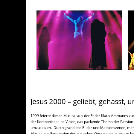
Jesus 2000 – geliebt, gehasst, 
1999 feierte dieses Musical aus der Feder Klaus Ammanns zum
der Komponist seine Vision, das packende Thema der Passion 
umzusetzen. Durch grandiose Bilder und Massenszenen, mitrei
Musical die Faszination der biblischen Geschichte in unsere he