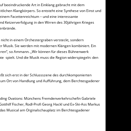
uf beeindruckende Art in Einklang gebracht mit dem
itlichen Klangkörpers. So entsteht eine Synthese von Einst und
seinem Facettenreichtum – und eine interessante
nd Ketzerverfolgung in den Wirren des 30jährigen Krieges
xenbrände.
 nicht in einem Orchestergraben versteckt, sondern
er Musik. Sie werden mit modernen Klängen kombiniert. Ein
sieren“, so Ammann. „Wir können für dieses Bühnenwerk
chte spielt. Und die Musik muss die Region widerspiegeln: den
eßt sich erst in der Schlussszene des durchkomponierten
nd zum Ort von Handlung und Aufführung, dem Berchtesgadener
anding Ovations: Münchens Fremdenverkehrschefin Gabriele
thilf Fischer, Rodl-Profi Georg Hackl und Ex-Ski-Ass Markus
e das Musical am Orginalschauplatz im Berchtesgadener