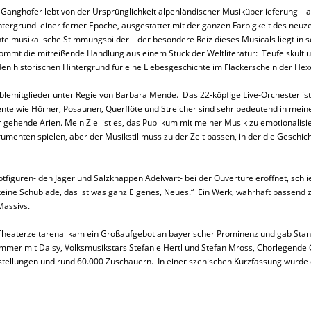
nghofer lebt von der Ursprünglichkeit alpenländischer Musiküberlieferung – a
tergrund einer ferner Epoche, ausgestattet mit der ganzen Farbigkeit des neuze
nte musikalische Stimmungsbilder – der besondere Reiz dieses Musicals liegt in 
ommt die mitreißende Handlung aus einem Stück der Weltliteratur: Teufelskult u
den historischen Hintergrund für eine Liebesgeschichte im Flackerschein der He
lemitglieder unter Regie von Barbara Mende. Das 22-köpfige Live-Orchester ist
ente wie Hörner, Posaunen, Querflöte und Streicher sind sehr bedeutend in mein
 gehende Arien. Mein Ziel ist es, das Publikum mit meiner Musik zu emotionali
trumenten spielen, aber der Musikstil muss zu der Zeit passen, in der die Geschi
figuren- den Jäger und Salzknappen Adelwart- bei der Ouvertüre eröffnet, schli
n keine Schublade, das ist was ganz Eigenes, Neues.“ Ein Werk, wahrhaft passe
assivs.
en Theaterzeltarena kam ein Großaufgebot an bayerischer Prominenz und gab St
r mit Daisy, Volksmusikstars Stefanie Hertl und Stefan Mross, Chorlegende Got
Vorstellungen und rund 60.000 Zuschauern. In einer szenischen Kurzfassung wurd