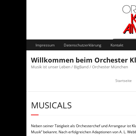
Skip
to
content
Impressum
Datenschutzerklärung
Kontakt
Willkommen beim Orchester 
Musik ist unser Leben / BigBand / Orchester München
Startseite
MUSICALS
Neben seiner Tätigkeit als Orchesterchef und Arrangeur ist K
Musik“ bekannt. Nach erfolgreichen Adaptionen von A. L. Webb