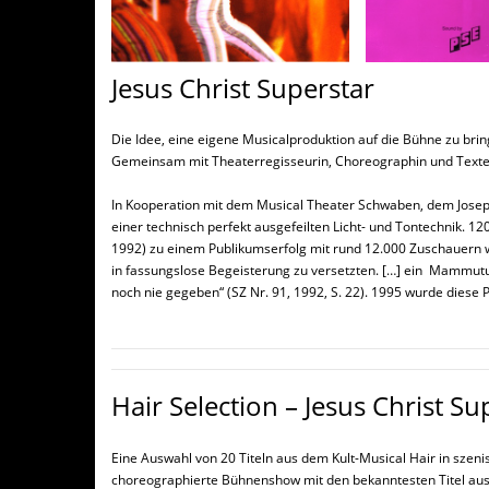
Jesus Christ Superstar
Die Idee, eine eigene Musicalproduktion auf die Bühne zu br
Gemeinsam mit Theaterregisseurin, Choreographin und Texte
In Kooperation mit dem Musical Theater Schwaben, dem Jose
einer technisch perfekt ausgefeilten Licht- und Tontechnik. 1
1992) zu einem Publikumserfolg mit rund 12.000 Zuschauern wer
in fassungslose Begeisterung zu versetzten. […] ein Mammutu
noch nie gegeben“ (SZ Nr. 91, 1992, S. 22). 1995 wurde diese
Hair Selection – Jesus Christ Su
Eine Auswahl von 20 Titeln aus dem Kult-Musical Hair in szen
choreographierte Bühnenshow mit den bekanntesten Titel aus 