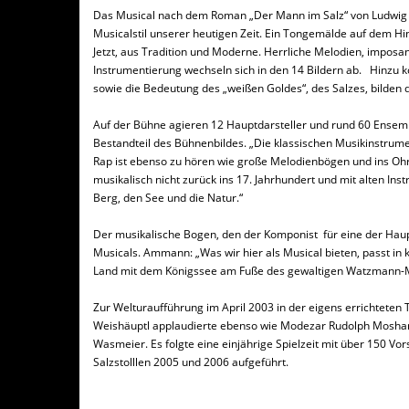
Das Musical nach dem Roman „Der Mann im Salz“ von Ludwig Ga
Musicalstil unserer heutigen Zeit. Ein Tongemälde auf dem Hin
Jetzt, aus Tradition und Moderne. Herrliche Melodien, imposa
Instrumentierung wechseln sich in den 14 Bildern ab. Hinzu k
sowie die Bedeutung des „weißen Goldes“, des Salzes, bilden 
Auf der Bühne agieren 12 Hauptdarsteller und rund 60 Ensemb
Bestandteil des Bühnenbildes. „Die klassischen Musikinstrum
Rap ist ebenso zu hören wie große Melodienbögen und ins Ohr
musikalisch nicht zurück ins 17. Jahrhundert und mit alten Ins
Berg, den See und die Natur.“
Der musikalische Bogen, den der Komponist für eine der Haupt
Musicals. Ammann: „Was wir hier als Musical bieten, passt i
Land mit dem Königssee am Fuße des gewaltigen Watzmann-M
Zur Welturaufführung im April 2003 in der eigens errichtet
Weishäuptl applaudierte ebenso wie Modezar Rudolph Moshamme
Wasmeier. Es folgte eine einjährige Spielzeit mit über 150 
Salzstolllen 2005 und 2006 aufgeführt.