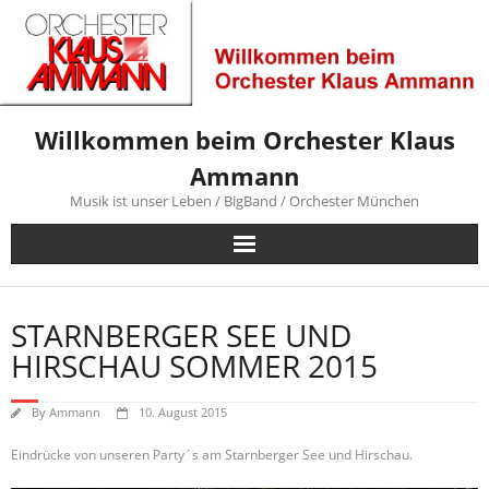
Skip
to
content
Willkommen beim Orchester Klaus
Ammann
Musik ist unser Leben / BigBand / Orchester München
STARNBERGER SEE UND
HIRSCHAU SOMMER 2015
By
Ammann
10. August 2015
Eindrücke von unseren Party´s am Starnberger See und Hirschau.