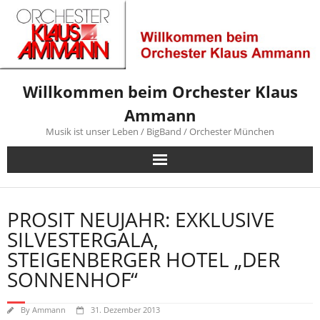
Skip
to
content
Willkommen beim Orchester Klaus
Ammann
Musik ist unser Leben / BigBand / Orchester München
PROSIT NEUJAHR: EXKLUSIVE
SILVESTERGALA,
STEIGENBERGER HOTEL „DER
SONNENHOF“
By
Ammann
31. Dezember 2013