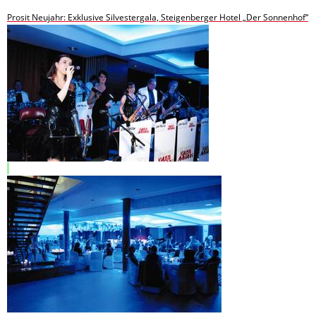
Prosit Neujahr: Exklusive Silvestergala, Steigenberger Hotel „Der Sonnenhof“