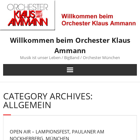
Skip
to
content
Willkommen beim Orchester Klaus
Ammann
Musik ist unser Leben / BigBand / Orchester München
CATEGORY ARCHIVES:
ALLGEMEIN
OPEN AIR – LAMPIONSFEST, PAULANER AM
NOCKHERBERG, MÜNCHEN