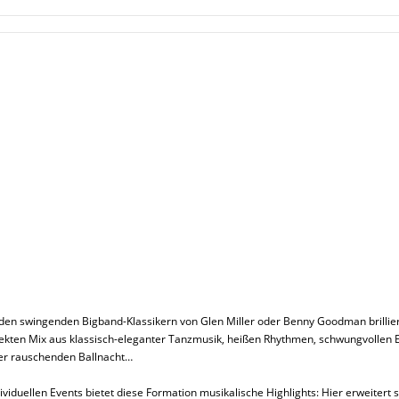
it den swingenden Bigband-Klassikern von Glen Miller oder Benny Goodman bril
ekten Mix aus klassisch-eleganter Tanzmusik, heißen Rhythmen, schwungvollen Ev
er rauschenden Ballnacht…
ividuellen Events bietet diese Formation musikalische Highlights: Hier erweitert