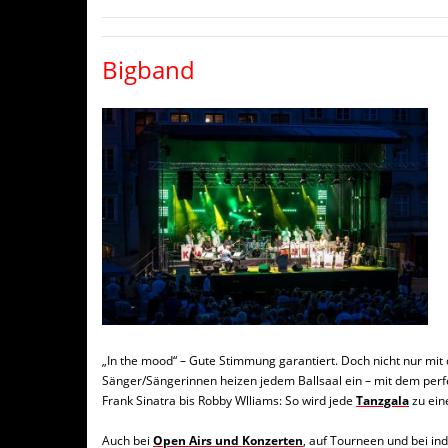
Bigband
„In the mood“ – Gute Stimmung garantiert. Doch nicht nur m
Sänger/Sängerinnen heizen jedem Ballsaal ein – mit dem perf
Frank Sinatra bis Robby Wlliams: So wird jede
Tanzgala
zu ein
Auch bei
Open Airs und Konzerten
, auf Tourneen und bei ind