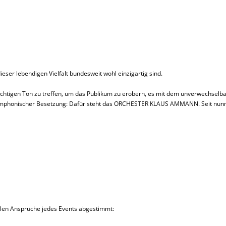
er lebendigen Vielfalt bundesweit wohl einzigartig sind.
richtigen Ton zu treffen, um das Publikum zu erobern, es mit dem unverwechsel
n symphonischer Besetzung: Dafür steht das ORCHESTER KLAUS AMMANN. Seit nunm
ellen Ansprüche jedes Events abgestimmt: