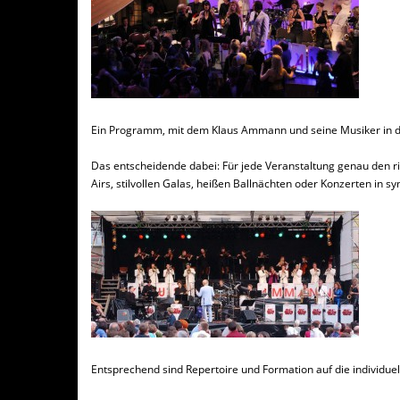
Ein Programm, mit dem Klaus Ammann und seine Musiker in dies
Das entscheidende dabei: Für jede Veranstaltung genau den 
Airs, stilvollen Galas, heißen Ballnächten oder Konzerten i
Entsprechend sind Repertoire und Formation auf die individu