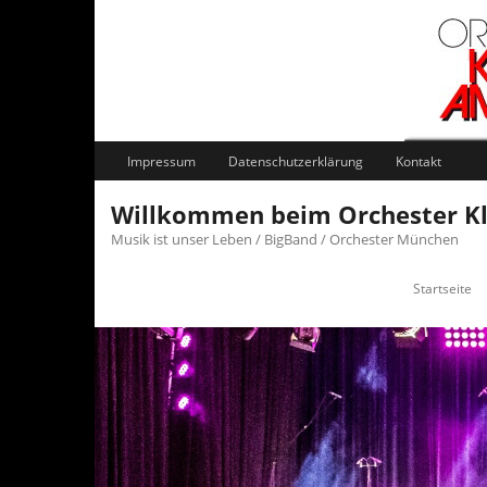
Skip
to
content
Impressum
Datenschutzerklärung
Kontakt
Willkommen beim Orchester 
Musik ist unser Leben / BigBand / Orchester München
Startseite