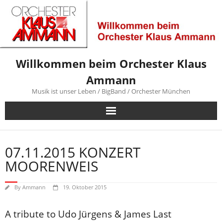
Skip
to
content
Willkommen beim Orchester Klaus
Ammann
Musik ist unser Leben / BigBand / Orchester München
07.11.2015 KONZERT
MOORENWEIS
By
Ammann
19. Oktober 2015
A tribute to Udo Jürgens & James Last